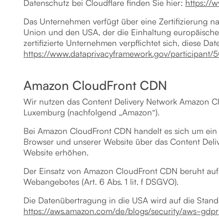
Datenschutz bei Cloudflare finden Sie hier:
https://
Das Unternehmen verfügt über eine Zertifizierung 
Union und den USA, der die Einhaltung europäische
zertifizierte Unternehmen verpflichtet sich, diese D
https://www.dataprivacyframework.gov/participant/
Amazon CloudFront CDN
Wir nutzen das Content Delivery Network Amazon Cl
Luxemburg (nachfolgend „Amazon“).
Bei Amazon CloudFront CDN handelt es sich um ein we
Browser und unserer Website über das Content Delive
Website erhöhen.
Der Einsatz von Amazon CloudFront CDN beruht auf un
Webangebotes (Art. 6 Abs. 1 lit. f DSGVO).
Die Datenübertragung in die USA wird auf die Standa
https://aws.amazon.com/de/blogs/security/aws-gd