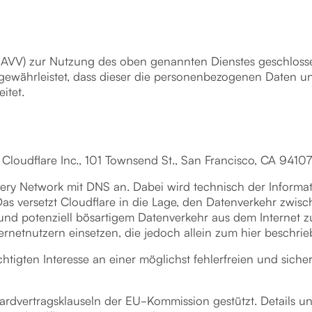
(AVV) zur Nutzung des oben genannten Dienstes geschlosse
 gewährleistet, dass dieser die personenbezogenen Daten 
itet.
e Cloudflare Inc., 101 Townsend St., San Francisco, CA 9410
elivery Network mit DNS an. Dabei wird technisch der Inform
Das versetzt Cloudflare in die Lage, den Datenverkehr zwi
 und potenziell bösartigem Datenverkehr aus dem Internet 
rnetnutzern einsetzen, die jedoch allein zum hier beschr
tigten Interesse an einer möglichst fehlerfreien und siche
ardvertragsklauseln der EU-Kommission gestützt. Details 