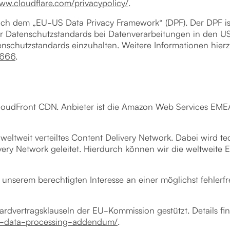
www.cloudflare.com/privacypolicy/
.
nach dem „EU-US Data Privacy Framework“ (DPF). Der DPF 
r Datenschutzstandards bei Datenverarbeitungen in den US
atenschutzstandards einzuhalten. Weitere Informationen hie
5666
.
oudFront CDN. Anbieter ist die Amazon Web Services EME
ltweit verteiltes Content Delivery Network. Dabei wird te
ry Network geleitet. Hierdurch können wir die weltweite Er
serem berechtigten Interesse an einer möglichst fehlerfre
rdvertragsklauseln der EU-Kommission gestützt. Details fin
pr-data-processing-addendum/
.